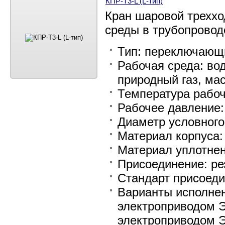
КПР-Т3-L (L-тип)
Кран шаровой треххо
среды в трубопровод
Тип: переключающи
Рабочая среда: вод
природный газ, мас
Температура рабоч
Рабочее давление:
Диаметр условного 
Материал корпуса
Материал уплотне
Присоединение: ре
Стандарт присоеди
Варианты исполнен
электроприводом Э
электроприводом Э